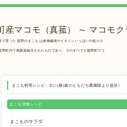
町産マコモ（真菰） ～ マコモク
で育った 菰野のまこも は食物繊維やビタミンいっぱいの低カロ
菰野町内で無農薬栽培されたものであり、そのすべてが菰野町マコ
まこも料理レシピ：主に(株)森のともだち農園様より提供）
まこも洋食レシピ
まこものサラダ