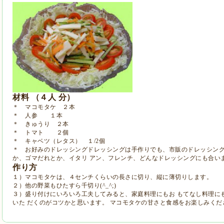
材料 （４人 分）
＊ マコモタケ ２本
＊ 人参 １本
＊ きゅうり ２本
＊ トマト ２個
＊ キャベツ（レタス） １/2個
＊ お好みのドレッシングドレッシングは手作りでも、市販のドレッシン
か、ゴマだれとか、イタリ アン、フレンチ、どんなドレッシングにも合います(
作り方
１）マコモタケは、４センチくらいの長さに切り、縦に薄切りします。
２）他の野菜もひたすら千切り(^_^;)
３）盛り付けにいろいろ工夫してみると、家庭料理にもお もてなし料理に
いた だくのがコツかと思います。 マコモタケの甘さと食感をお楽しみくだ