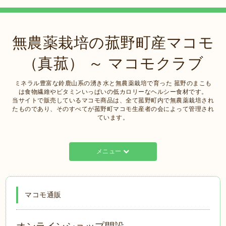
無農薬栽培の菰野町産マコモ
（真菰） ～ マコモクラブ
ミネラル豊富な鈴鹿山系の湧き水と無農薬栽培で育った 菰野のまこも
は食物繊維やビタミンいっぱいの低カロリーなヘルシー食材です。
当サイトで販売しているマコモ商品は、全て菰野町内で無農薬栽培され
たものであり、そのすべてが菰野町マコモ生産者の会によって管理され
ています。
メニュー
マコモ通販