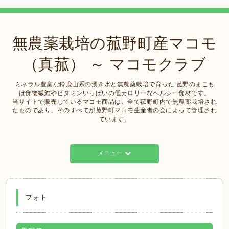
無農薬栽培の菰野町産マコモ
（真菰） ～ マコモクラブ
ミネラル豊富な鈴鹿山系の湧き水と無農薬栽培で育った 菰野のまこも
は食物繊維やビタミンいっぱいの低カロリーなヘルシー食材です。
当サイトで販売しているマコモ商品は、全て菰野町内で無農薬栽培され
たものであり、そのすべてが菰野町マコモ生産者の会によって管理され
ています。
メニュー
フォト